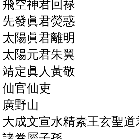
飛空神君回禄
先發眞君熒惑
太陽眞君離明
太陽元君朱翼
靖定眞人黃敬
仙官仙吏
廣野山
大成文宣水精素王玄聖道
諸眷屬子孫