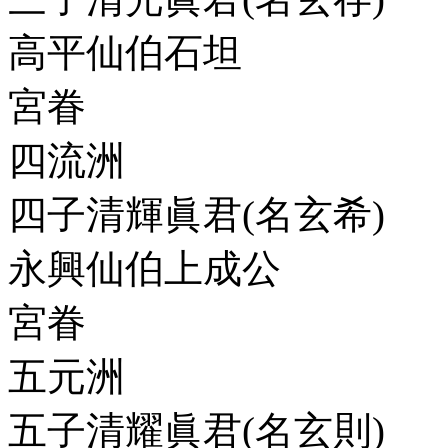
高平仙伯石坦
宮眷
四流洲
四子清輝眞君(名玄希)
永興仙伯上成公
宮眷
五元洲
五子清耀眞君(名玄則)