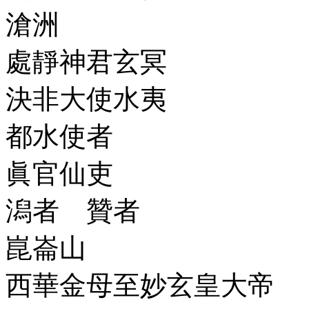
滄洲
處靜神君玄冥
決非大使水夷
都水使者
眞官仙吏
潟者 贊者
崑崙山
西華金母至妙玄皇大帝