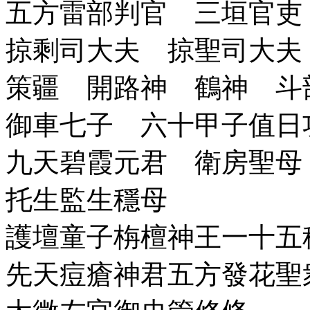
五方雷部判官 三垣官吏
掠剩司大夫 掠聖司大夫
策疆 開路神 鶴神 斗
御車七子 六十甲子值日
九天碧霞元君 衛房聖母
托生監生穩母
護壇童子栴檀神王一十五
先天痘瘡神君五方發花聖