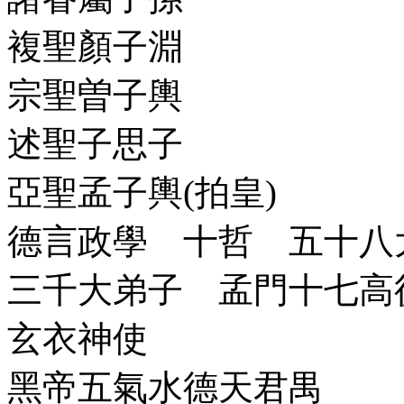
複聖顏子淵
宗聖曽子輿
述聖子思子
亞聖孟子輿(拍皇)
德言政學 十哲 五十八
三千大弟子 孟門十七高
玄衣神使
黑帝五氣水德天君禺