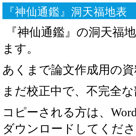
『神仙通鑑』洞天福地表
『神仙通鑑』の洞天福地
ます。
あくまで論文作成用の資
まだ校正中で、不完全な
コピーされる方は、Wo
ダウンロードしてくださ