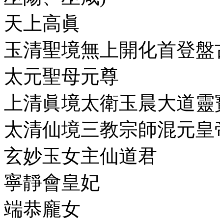
天上高眞
玉清聖境無上開化首登盤
太元聖母元尊
上清眞境太衛玉晨大道靈
太清仙境三教宗師混元皇
玄妙玉女主仙道君
寧靜會皇妃
端恭龐女