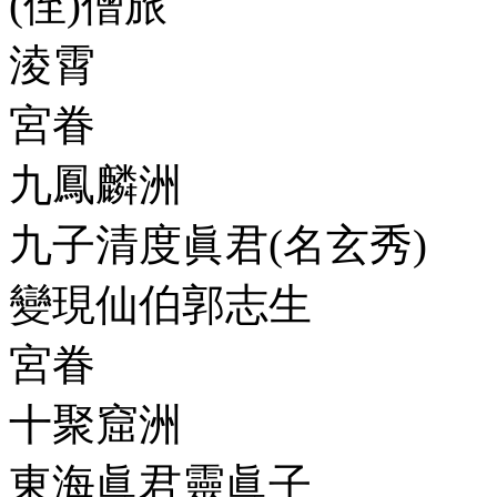
(侄)僧旅
淩霄
宮眷
九鳳麟洲
九子清度眞君(名玄秀)
變現仙伯郭志生
宮眷
十聚窟洲
東海眞君靈眞子