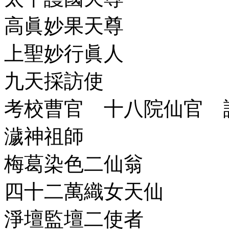
高眞妙果天尊
上聖妙行眞人
九天採訪使
考校曹官 十八院仙官 
濊神祖師
梅葛染色二仙翁
四十二萬織女天仙
淨壇監壇二使者