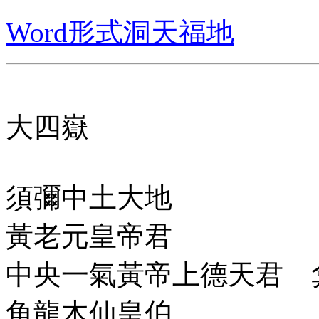
Word形式洞天福地
大四嶽
須彌中土大地
黃老元皇帝君
中央一氣黃帝上德天君 
角龍木仙皇伯