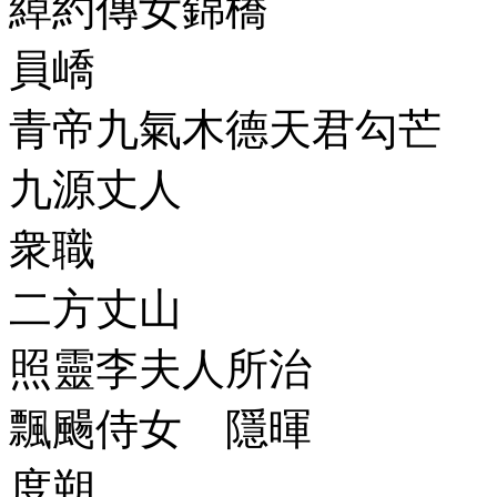
綽約傳女錦橋
員嶠
青帝九氣木德天君勾芒
九源丈人
衆職
二方丈山
照靈李夫人所治
飄颺侍女 隱暉
度朔