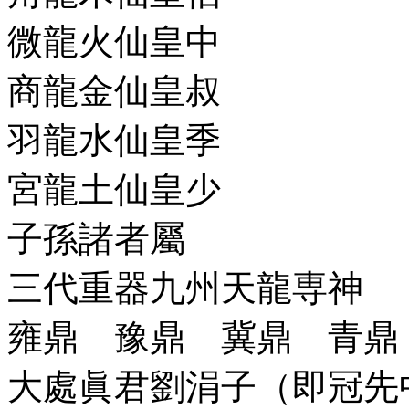
微龍火仙皇中
商龍金仙皇叔
羽龍水仙皇季
宮龍土仙皇少
子孫諸者屬
三代重器九州天龍専神
雍鼎 豫鼎 冀鼎 青鼎
大處眞君劉涓子（即冠先