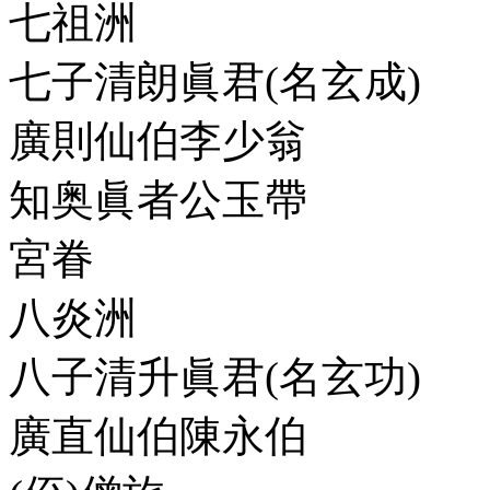
七祖洲
七子清朗眞君(名玄成)
廣則仙伯李少翁
知奥眞者公玉帶
宮眷
八炎洲
八子清升眞君(名玄功)
廣直仙伯陳永伯