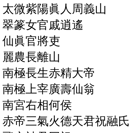
太微紫陽眞人周義山
翠篆女官戚逍遙
仙眞官將吏
麗農長離山
南極長生赤精大帝
南極上宰廣壽仙翁
南宮右相何侯
赤帝三氣火德天君祝融氏