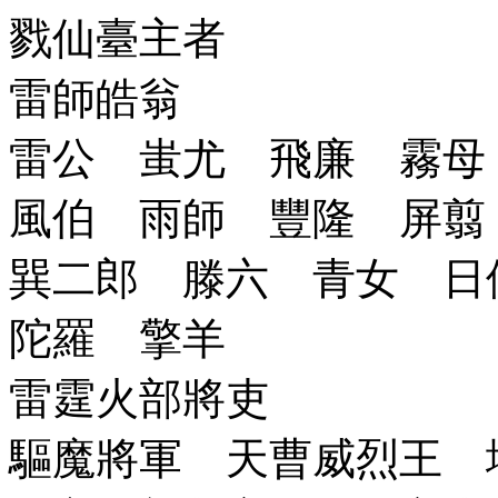
戮仙臺主者
雷師皓翁
雷公 蚩尤 飛廉 霧母
風伯 雨師 豐隆 屏翦
巽二郎 滕六 青女 日
陀羅 擎羊
雷霆火部將吏
驅魔將軍 天曹威烈王 