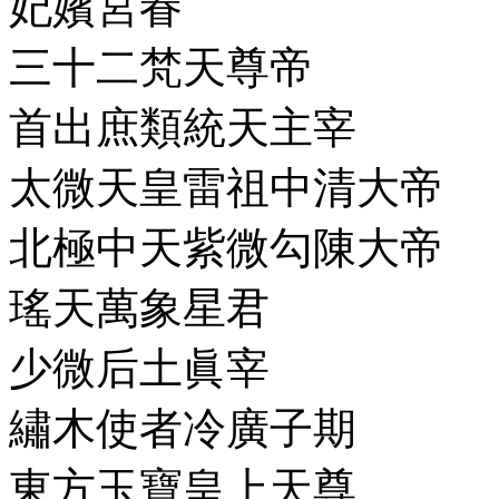
妃嬪宮眷
三十二梵天尊帝
首出庶類統天主宰
太微天皇雷祖中清大帝
北極中天紫微勾陳大帝
瑤天萬象星君
少微后土眞宰
繡木使者冷廣子期
東方玉寶皇上天尊