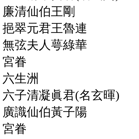
廉清仙伯王剛
挹翠元君王魯連
無弦夫人萼綠華
宮眷
六生洲
六子清凝眞君(名玄暉)
廣識仙伯黃子陽
宮眷