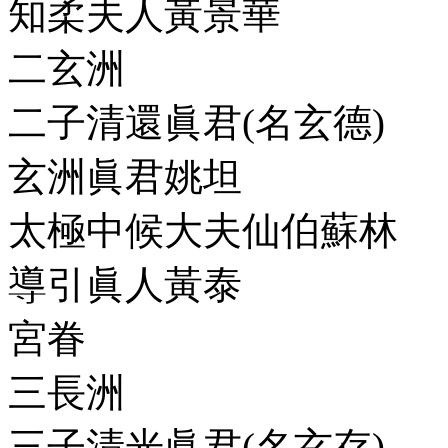
知柔夫人黃景華
二玄洲
二子清還眞君(名玄德)
玄洲眞君姚坦
太極中候大夫仙伯蘇林
導引眞人黃泰
宮眷
三長洲
三子清光眞君(名玄存)