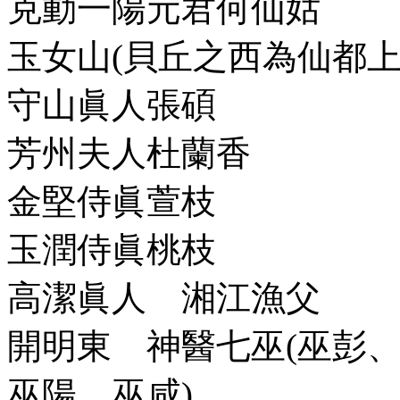
克動一陽元君何仙姑
玉女山(貝丘之西為仙都上
守山眞人張碩
芳州夫人杜蘭香
金堅侍眞萱枝
玉潤侍眞桃枝
高潔眞人 湘江漁父
開明東 神醫七巫(巫彭
巫陽、巫咸)