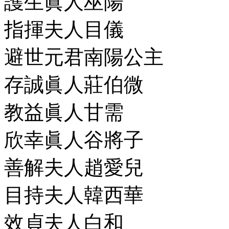
護生眞人巫陽
指揮夫人目儀
避世元君南陽公主
存誠眞人莊伯微
教益眞人甘需
欣幸眞人谷將子
善解夫人趙愛兒
目持夫人韓西華
效貞夫人白和