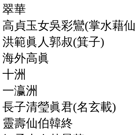
翠華
高貞玉女吳彩鸞(掌水藉仙
洪範眞人郭叔(箕子)
海外高眞
十洲
一瀛洲
長子清瑩眞君(名玄載)
靈壽仙伯韓終