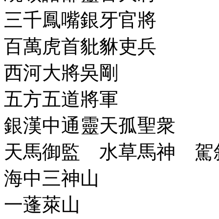
三千鳳嘴銀牙官將
百萬虎首豼貅吏兵
西河大將吳剛
五方五道將軍
銀漢中通靈天孤聖衆
天馬御監 水草馬神 駕
海中三神山
一蓬萊山