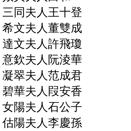
三同夫人王十登
希文夫人董雙成
達文夫人許飛瓊
意欽夫人阮淩華
凝翠夫人范成君
碧華夫人叚安香
女陽夫人石公子
估陽夫人李慶孫