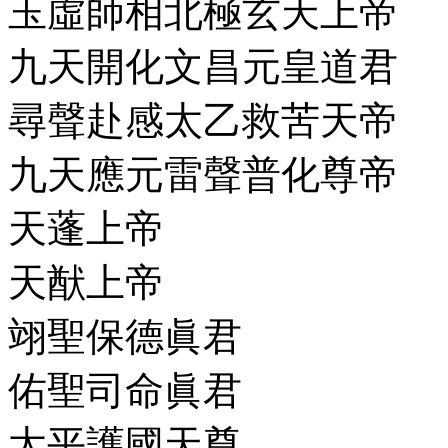
玉虛師相北極玄天上帝
九天開化文昌元皇道君
尋聲赴感太乙救苦天帝
九天應元雷聲普化尊帝
天蓬上帝
天猷上帝
翊聖保德眞君
佑聖司命眞君
太平護國天尊