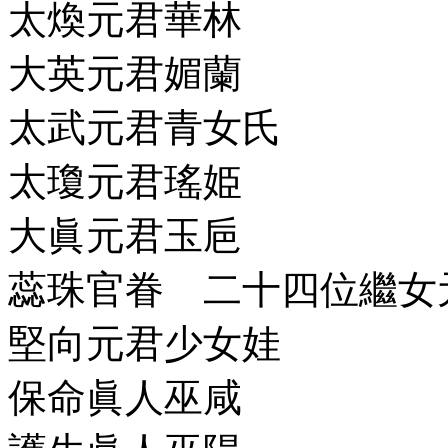
太煥元君華林
大英元君媚蘭
太武元君青女氏
太瓊元君瑤姫
大眞元君玉巵
蕊珠官眷 二十四位繼女
堅向元君少女娃
保命眞人巫咸