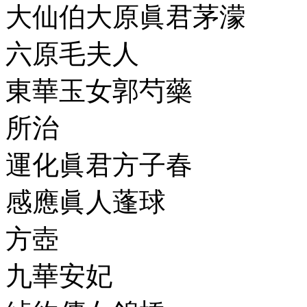
大仙伯大原眞君茅濛
六原毛夫人
東華玉女郭芍藥
所治
運化眞君方子春
感應眞人蓬球
方壺
九華安妃