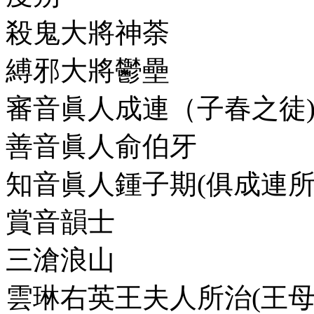
殺鬼大將神荼
縛邪大將鬱壘
審音眞人成連（子春之徒
善音眞人俞伯牙
知音眞人鍾子期(俱成連所
賞音韻士
三滄浪山
雲琳右英王夫人所治(王母