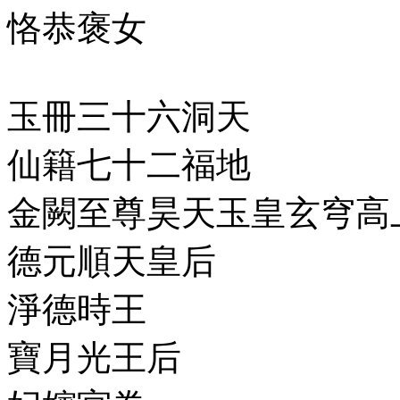
恪恭褒女
玉冊三十六洞天
仙籍七十二福地
金闕至尊昊天玉皇玄穹高
德元順天皇后
淨德時王
寶月光王后