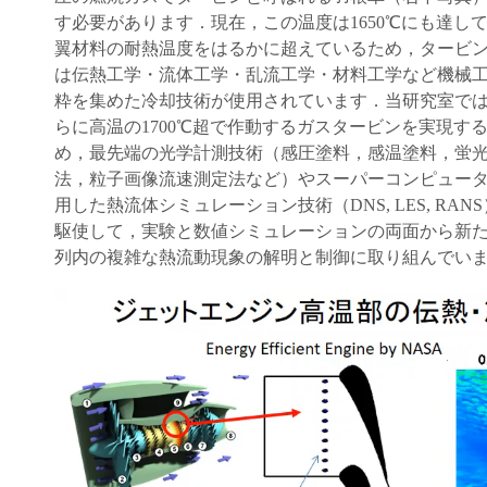
す必要があります．現在，この温度は1650℃にも達し
翼材料の耐熱温度をはるかに超えているため，タービ
は伝熱工学・流体工学・乱流工学・材料工学など機械
粋を集めた冷却技術が使用されています．当研究室で
らに高温の1700℃超で作動するガスタービンを実現す
め，最先端の光学計測技術（感圧塗料，感温塗料，蛍
法，粒子画像流速測定法など）やスーパーコンピュー
用した熱流体シミュレーション技術（DNS, LES, RAN
駆使して，実験と数値シミュレーションの両面から新
列内の複雑な熱流動現象の解明と制御に取り組んでい