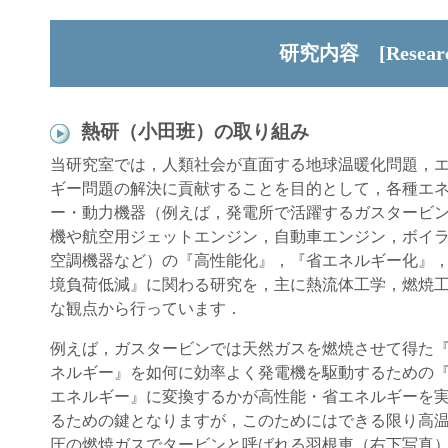
研究内容 [Research
熱研（小田班）の取り組み
当研究室では，人類社会が直面する地球温暖化問題，
ギー問題の解決に貢献することを目的として，各種エ
ー・動力機器（例えば，発電所で活躍するガスタービ
機や航空用ジェットエンジン，自動車エンジン，ボイ
空調機器など）の『高性能化』，『省エネルギー化』
境負荷低減』に関わる研究を，主に熱流体工学，燃焼
な観点から行っています．
例えば，ガスタービンでは天然ガスを燃焼させて得た
ネルギー』を如何に効率よく発電機を駆動するための
エネルギー』に変換するかが高性能・省エネルギーを
るための鍵となりますが，このためにはできる限り高
圧の燃焼ガスでタービンと呼ばれる羽根車（右下写真