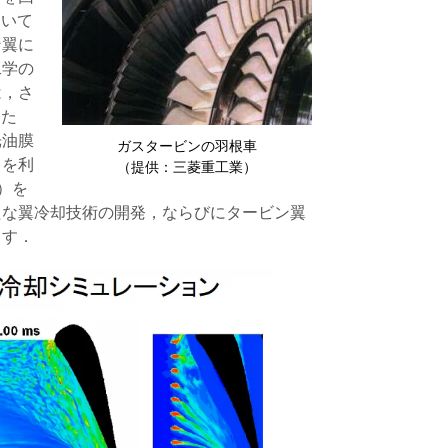
ていて
ン翼に
工学の
は，さ
るた
光油膜
ガスタービンの羽根車
タを利
（提供：三菱重工業）
S）を
たな翼冷却技術の開発，ならびにタービン翼
ます．