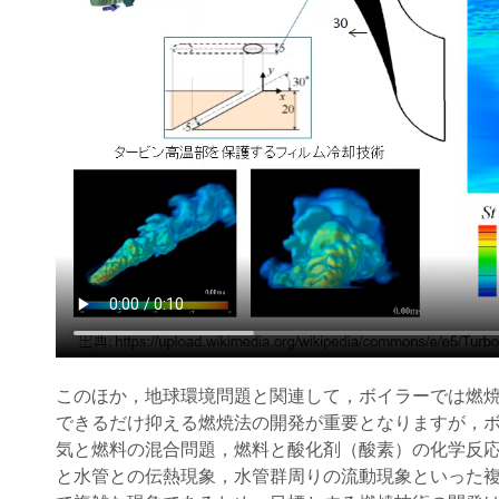
このほか，地球環境問題と関連して，ボイラーでは燃
できるだけ抑える燃焼法の開発が重要となりますが，
気と燃料の混合問題，燃料と酸化剤（酸素）の化学反
と水管との伝熱現象，水管群周りの流動現象といった