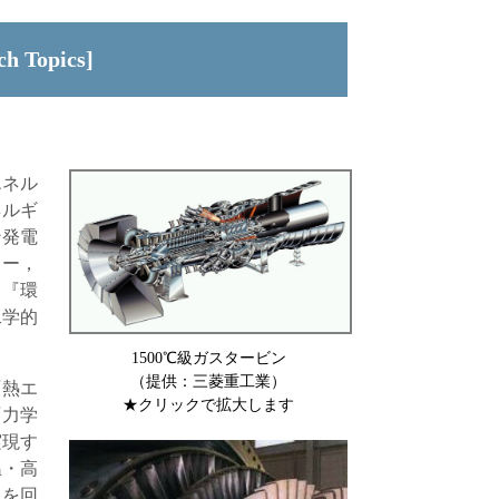
 Topics]
エネル
ネルギ
ン発電
ラー，
，『環
工学的
1500℃級ガスタービン
（提供：三菱重工業）
『熱エ
★クリックで拡大します
『力学
実現す
温・高
）を回