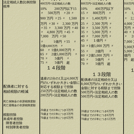
法定相続人数比例控除
400万円×法定相続人の数
800万円×法定相続人の数
950万
税率
10%
200万円以下15
10%
400万円以下
10
〃 500万円 〃20 〃
15 〃 800万円 〃
〃 1
900 万円
〃25 〃 1,500
20 〃 1,400万円
〃
〃 2,
万円
〃30 〃 2,300 万円
25 〃 2,300 万円
〃
4,000
〃35 〃 3,300 万円 〃40
30 〃 3,500 万円 〃
万円 
〃 4,800 万円 〃45 〃
35 〃 5,000 万円 〃
40 〃
7,000 万円 〃50
40 〃 7,000 万円 〃
〃
2
45 〃
１億円 〃
〃 1億円
〃55 〃
7,000
1億
〃
50 〃1億5,000 万円
〃
4,000万円
5,00
60 〃 1億8,000万円 〃
55 〃 2億円
〃
5,00
65 〃 2億5,000万円 〃
60 〃2億5,000 万円 〃
億円 
70 〃 5億円 〃
65 〃 5億円 〃
円 超
75 〃 5億円 超
70 〃 5億円 超
１４段階
１
１３段階
同
遺産の2分の1又は4,000万
配偶者の法定相続分又は
円のいずれか大きい金額に
8,000万円のいずれか大きい
配偶者に対する
対応する税額まで控除
金額に対する税額まで控除
相続税額の軽減
250万円×法定相続人の数
500万円×法定相続人の数
同
200万円×法定相続人の数
500万円×法定相続人の数
同
死亡保険金の非課税限度額
死亡退職金の非課税限度額
20歳までの1年につき3万円
20歳までの1年につき6万円
70歳までの1年につき3万円
税額控除
70歳までの1年につき6万円
同
70歳までの1年につき6万円
未成年者控除
70歳までの1年につき12万円
同
障害者控除
特別障害者控除
同