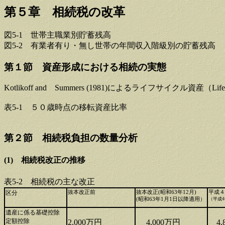
第５章 相続税の改革
図5-1 世帯主職業別貯蓄残高
図5-2 有業者有り・無し世帯の年間収入階級別の貯蓄残高
第１節 資産形成における相続の実態
Kotlikoff and Summers (1981)によるライフサイクル資産（Life-cy
表5-1 ５０歳時点の移転資産比率
第２節 相続税負担の数量分析
(1) 相続税改正の推移
表5-2 相続税の主な改正
区分
抜本改正前
抜本改正(昭和63年12月)
平成４
(昭和63年1月1日以降適用）
（平成4
遺産に係る基礎控除
定額控除
2,000万円
4,000万円
4,