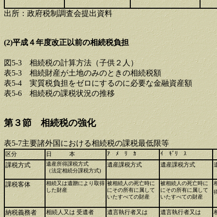
出所：政府税制調査会提出資料
(2)平成４年度改正以前の相続税負担
図5-3 相続税の計算方法（子供２人）
表5-3 相続財産が土地のみのときの相続税額
表5-4 実質税負担をゼロにするのに必要な金融資産額
表5-6 相続税の課税状況の推移
第３節 相続税の強化
表5-7主要諸外国における相続税の課税最低限等
ｱ ﾒ ﾘ ｶ
ｲ ｷﾞﾘ ｽ
区分
日 本
課税方式
遺産所得課税方式
遺産課税方式
遺産課税方式
（法定相続分課税方式)
課税客体
相続又は遺贈により取得
被相続人の死亡時に
被相続人の死亡時に
した財産
にその所有に属して
にその所有に属して
いたすべての財産
いたすべての財産
納税義務者
相続人又は 受遺者
遺言執行者又は
遺言執行者又は