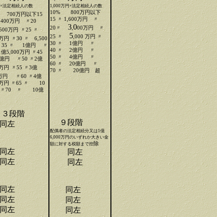
円×法定相続人の数
1,000万円×法定相続人の数
10% 800万円以下
%
700万円以下15
15 〃 1,600万円 〃
,400万円 〃20
3
0
20〃
,
00万円 〃
500万円
〃25 〃
5
25 〃
,000 万円 〃
 万円
〃30 〃 6,500
30 〃 1億円 〃
〃35 〃 1億円 〃
40 〃 2億円 〃
 1億5,000万円 〃45
50 〃 4億円 〃
億円 〃50 〃2億
60 〃 20億円 〃
 万円
〃55 〃3億
70 〃 20億円 超
0万円
〃60 〃4億
0 万円 〃65 〃 10
〃70 〃 10億
３段階
９段階
左
配偶者の法定相続分又は1億
6,000万円のいずれか大きい金
除
額に対する税額まで控
左
同左
左
同左
左
同左
左
同左
左
同左