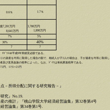
1.7％
0.6％
1億7,281万円
3,780万円
1,890万円
8,641万円
7%
5%
40%
30%
7
7
額、ｲｷﾞﾘｽは平成9年実績見込
額である。
が残りの資産を均等に取得した場合の額で、相続人
が子3人の場合は、子が遺産を均等に取得
偶者及び直系血族の税率によった。なお、ﾄﾞｲﾂは
単純累進税率である。
=72円、1ﾌﾗﾝ=21円
問題点－所得分配に関する研究報告－』
究』No.19.
資産の推計」『桃山学院大学経済経営論集』第32巻第4号
経営論集』第34巻第1号.