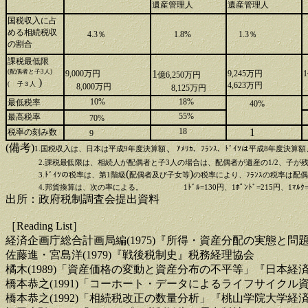
遺産管理人
遺産管理人
国税収入に占
める相続税収
4.3％
1.8%
1.3％
の割合
課税最低限
(配偶者と子3人)
1
9,000万円
9,245万円
億6,250万円
)
( 子３人
4,623万円
8,000万円
8,125万円
10%
18%
最低税率
40%
55%
最高税率
70%
18
1
税率の刻み数
9
(備考)
、
1.国税収入は、日本は平成9年度決算額
ｱﾒﾘｶ、ﾌﾗﾝｽ、ﾄﾞｲﾂは平成8年度決算
2.課税最低限は、相続人が配偶者と子3人の場合は、配偶者が遺産の1/2、子
(
)
3.ﾄﾞｲﾂの税率は、第1階級
配偶者及び子女等
の税率により、ﾌﾗﾝｽの税率は配
4.邦貨換算は、次の率による。
1ﾄﾞﾙ=130円、1ﾎﾟﾝﾄﾞ=215円、1ﾏﾙｸ
出所：政府税制調査会提出資料
［Reading List］
経済企画庁総合計画局編(1975)『所得・資産分配の実態と
佐藤進・宮島洋(1979)『戦後税制史』税務経理協会
橘木(1989)「資産価格の変動と資産分布の不平等」『日本経済研
橋本恭之(1991)「コーホート・データによるライフサイクル
橋本恭之(1992)「相続税改正の数量分析」『桃山学院大学経済