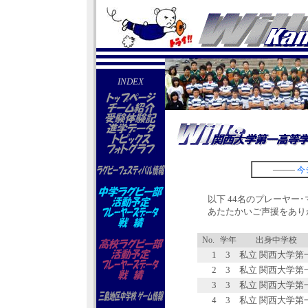
INDEX
――
今
以下 44名のプレーヤー
あたたかいご声援をあり
No.
学年
出身中学校
1
3
私立 関西大学第
2
3
私立 関西大学第
3
3
私立 関西大学第
4
3
私立 関西大学第