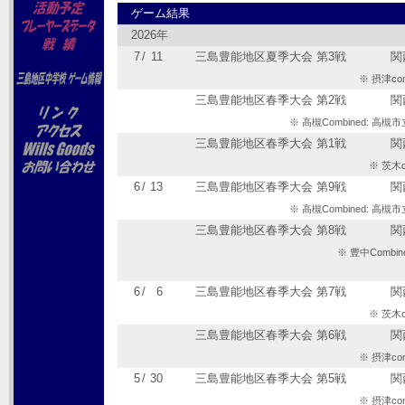
ゲーム結果
2026年
7
/
11
三島豊能地区夏季大会 第3戦
関
※ 摂津c
三島豊能地区春季大会 第2戦
関
※ 高槻Combined: 
三島豊能地区春季大会 第1戦
関
※ 茨木
6
/
13
三島豊能地区春季大会 第9戦
関
※ 高槻Combined: 
三島豊能地区春季大会 第8戦
関
※ 豊中Comb
6
/
6
三島豊能地区春季大会 第7戦
関
※ 茨木
三島豊能地区春季大会 第6戦
関
※ 摂津c
5
/
30
三島豊能地区春季大会 第5戦
関
※ 摂津c