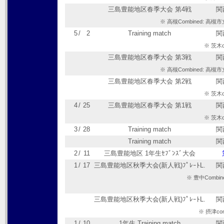
三島豊能地区春季大会 第4戦
関
※ 高槻Combined: 
5
/
2
Training match
関
※ 茨木
三島豊能地区春季大会 第3戦
関
※ 高槻Combined: 
三島豊能地区春季大会 第2戦
関
※ 茨木
4
/
25
三島豊能地区春季大会 第1戦
関
※ 茨木
3
/
28
Training match
関
Training match
関
2
/
11
三島豊能地区 1年生ｾﾌﾞﾝｽﾞ大会
1
/
17
三島豊能地区秋季大会(新人戦)ﾌﾟﾚｰﾄL.
関
※ 豊中Comb
三島豊能地区秋季大会(新人戦)ﾌﾟﾚｰﾄL.
関
※ 摂津c
1
/
10
1年生 Training match
関