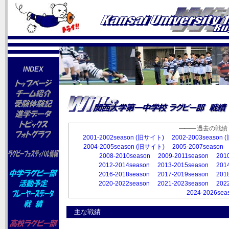
INDEX
―――
過去の戦績
2001-2002season (旧サイト)
2002-2003season
2004-2005season (旧サイト)
2005-2007season
2008-2010season
2009-2011season
201
2012-2014season
2013-2015season
201
2016-2018season
2017-2019season
201
2020-2022season
2021-2023season
202
2024-2026sea
主な戦績