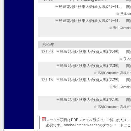
三島豊能地区秋季大会(新人戦)ﾌﾟﾚｰﾄL.
関
※ 摂津c
三島豊能地区秋季大会(新人戦)ﾌﾟﾚｰﾄL.
関
※ 豊中Comb
2025年
12
/
20
三島豊能地区秋季大会(新人戦) 第4戦
関
※ 茨木
三島豊能地区秋季大会(新人戦) 第3戦
関
※ 高槻Combined: 
12
/
13
三島豊能地区秋季大会(新人戦) 第2戦
関
※ 豊中Comb
三島豊能地区秋季大会(新人戦) 第1戦
関
※ 高槻Combined: 
マークの項目は PDF ファイル形式で、ご覧いただくには Adobe
必要です。Adobe Acrobat Reader のダウンロ